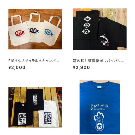
FISHなナチュラル＊キャンバス
龍の松と復興祈願リバイバルT
トートバッグ
シャツ
¥2,000
¥2,900