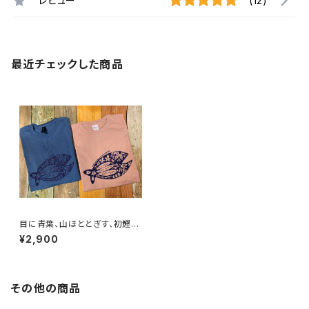
レビュー
(12)
最近チェックした商品
目に青葉、山ほととぎす、初鰹＊
Tシャツ
¥2,900
その他の商品