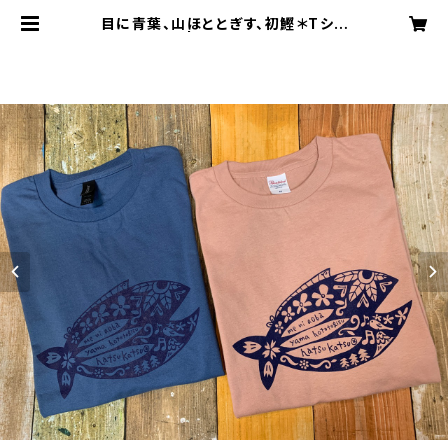
目に青葉、山ほととぎす、初鰹＊Tシャ
ツ | yamauchi