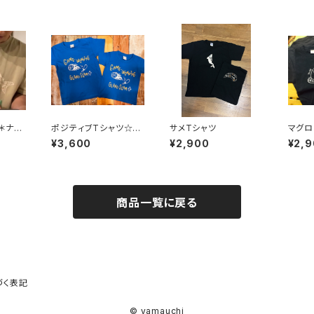
＊ナチ
ポジティブTシャツ☆キ
サメTシャツ
マグロ
ッズサイズ【逆転満塁ホ
¥3,600
¥2,900
¥2,
ームラン】
商品一覧に戻る
づく表記
© yamauchi