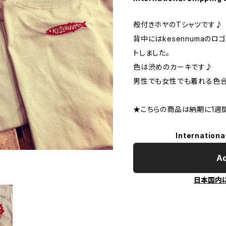
殻付きホヤのTシャツです♪
背中にはkesennumaの
トしました。
色は渋めのカーキです♪
男性でも女性でも着れる色
★こちらの商品は納期に1週
Internationa
Ad
日本国内