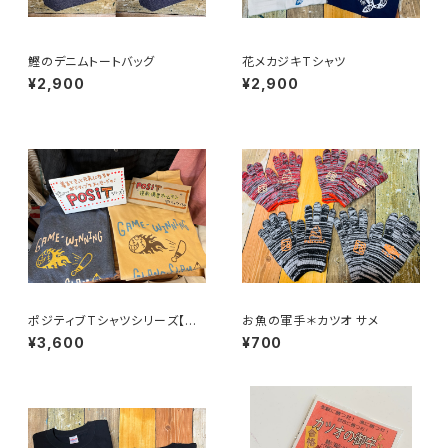
鰹のデニムトートバッグ
花メカジキTシャツ
¥2,900
¥2,900
ポジティブTシャツシリーズ【逆
お魚の軍手＊カツオ サメ
転満塁ホームランＴシャツ】
¥3,600
¥700